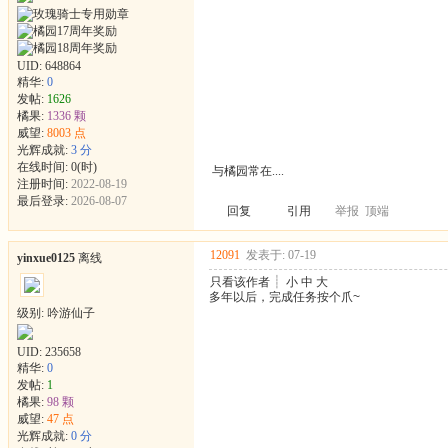
UID:
648864
精华:
0
发帖:
1626
橘果:
1336 颗
威望:
8003 点
光辉成就:
3 分
在线时间: 0(时)
与橘园常在....
注册时间:
2022-08-19
最后登录:
2026-08-07
回复
引用
举报
顶端
12091
发表于: 07-19
yinxue0125
离线
只看该作者
┊
小
中
大
多年以后，完成任务按个爪~
级别: 吟游仙子
UID:
235658
精华:
0
发帖:
1
橘果:
98 颗
威望:
47 点
光辉成就:
0 分