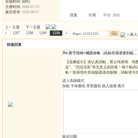
在线时间: 0(时)
注册时间:
2009-07-19
最后登录:
2026-08-07
回复
引用
举报
顶端
上一主题
下一主题
«
1207
1208
1209
1210
»
Go
Pages: 1210/1210
»
新人
快速回复
【温馨提示】请认真回帖，禁止纯表情、纯数
走”、“完结没有”等无意义的回复！每个帖内
帖！除茶馆外其他版面请勿版聊，回帖请与
进入高级模式
加粗
字体颜色
背景颜色
插入链接
图片
验证问题: