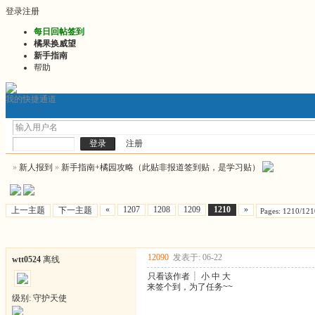
登录
注册
每日回帖签到
橘果换威望
新手指南
帮助
我的快捷通道
门户
发帖询问前必看
2026最新版推文
2026连
论坛
注册
»
新人报到
»
新手指南+橘园攻略（此贴非报道签到贴，是学习贴）
«
1207
1208
1209
1210
»
上一主题
下一主题
Pages: 1210/121
12090
发表于: 06-22
wtt0524
离线
只看该作者
┊
小
中
大
来签个到，为了任务~~
级别: 守护天使