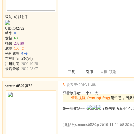
级别: 幻影射手
UID:
302722
精华:
0
发帖:
60
橘果:
282 颗
威望:
108 点
光辉成就:
0 分
在线时间: 538(时)
注册时间:
2009-10-28
最后登录:
2026-08-07
回复
引用
举报
顶端
5
发表于: 2019-11-08
somuns0520
离线
只看该作者
┊
小
中
大
管理提醒: (muxueqiufeng)
请注意，回复
第一次签到~~~
（原来要满五个字，
[ 此帖被somuns0520在2019-11-11 08:30