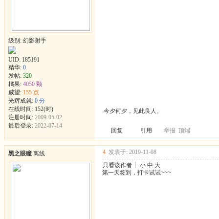
级别: 幻影射手
UID:
185191
精华:
0
发帖:
320
橘果:
4050 颗
威望:
155 点
光辉成就:
0 分
在线时间: 152(时)
今夕何夕，见此良人。
注册时间:
2009-05-02
最后登录:
2022-07-14
回复
引用
举报
顶端
4
发表于: 2019-11-08
黑之眼瞳
离线
只看该作者
┊
小
中
大
第一天签到，打卡试试~~~