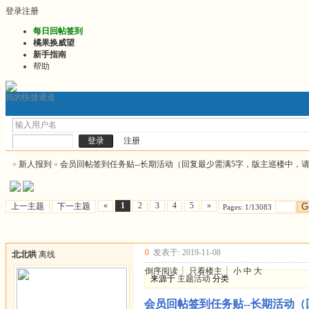
登录
注册
每日回帖签到
橘果换威望
新手指南
帮助
我的快捷通道
门户
发帖询问前必看
2026最新版推文
2026连
论坛
注册
»
新人报到
»
会员回帖签到任务贴--长期活动（回复最少需满5字，版主巡楼中，
«
1
2
3
4
5
»
上一主题
下一主题
G
Pages: 1/13083
0
发表于: 2019-11-08
北北哄
离线
倒序阅读
┊
只看楼主
┊
小
中
大
来源于
主题活动
分类
会员回帖签到任务贴--长期活动