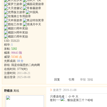
UID:
553123
精华:
1
发帖:
5202
橘果:
99643 颗
威望:
51341 点
光辉成就:
18 分
群组:
我是你隔壁的二肉肉啊
在线时间: 3779(时)
注册时间:
2011-08-21
最后登录:
2025-08-08
回复
引用
举报
顶端
3
发表于: 2019-11-08
野蝶泉
离线
只看该作者
┊
小
中
大
签到~~~
，貌似是第三个？哈哈