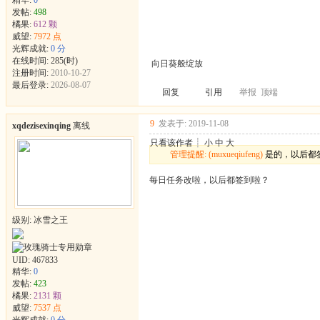
发帖:
498
橘果:
612 颗
威望:
7972 点
光辉成就:
0 分
在线时间: 285(时)
向日葵般绽放
注册时间:
2010-10-27
最后登录:
2026-08-07
回复
引用
举报
顶端
9
发表于: 2019-11-08
xqdezisexinqing
离线
只看该作者
┊
小
中
大
管理提醒: (muxueqiufeng)
是的，以后都
每日任务改啦，以后都签到啦？
级别: 冰雪之王
UID:
467833
精华:
0
发帖:
423
橘果:
2131 颗
威望:
7537 点
光辉成就:
0 分