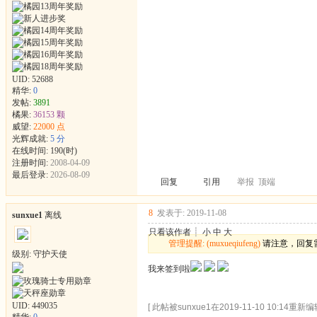
UID:
52688
精华:
0
发帖:
3891
橘果:
36153 颗
威望:
22000 点
光辉成就:
5 分
在线时间: 190(时)
注册时间:
2008-04-09
最后登录:
2026-08-09
回复
引用
举报
顶端
8
发表于: 2019-11-08
sunxue1
离线
只看该作者
┊
小
中
大
管理提醒: (muxueqiufeng)
请注意，回复
级别: 守护天使
我来签到啦
UID:
449035
[ 此帖被sunxue1在2019-11-10 10:14重新编辑
精华:
0