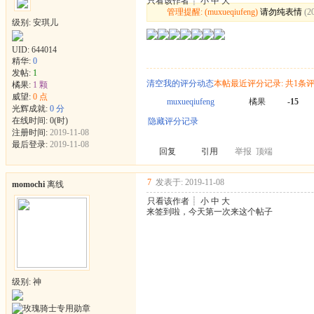
只看该作者
┊
小
中
大
管理提醒: (muxueqiufeng)
请勿纯表情
(2
级别: 安琪儿
UID:
644014
精华:
0
发帖:
1
清空我的评分动态
本帖最近评分记录: 共1条
橘果:
1 颗
威望:
0 点
muxueqiufeng
橘果
-15
光辉成就:
0 分
在线时间: 0(时)
隐藏评分记录
注册时间:
2019-11-08
最后登录:
2019-11-08
回复
引用
举报
顶端
7
发表于: 2019-11-08
momochi
离线
只看该作者
┊
小
中
大
来签到啦，今天第一次来这个帖子
级别: 神