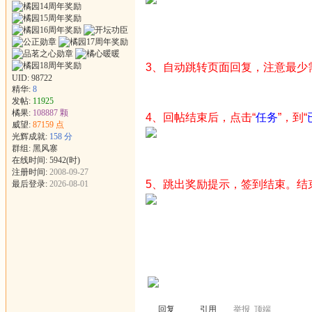
3、自动跳转页面回复，注意最少
UID:
98722
精华:
8
发帖:
11925
橘果:
108887 颗
4、回帖结束后，点击“
任务
”，到“
威望:
87159 点
光辉成就:
158 分
群组:
黑风寨
在线时间: 5942(时)
注册时间:
2008-09-27
5、跳出奖励提示，签到结束。结
最后登录:
2026-08-01
回复
引用
举报
顶端