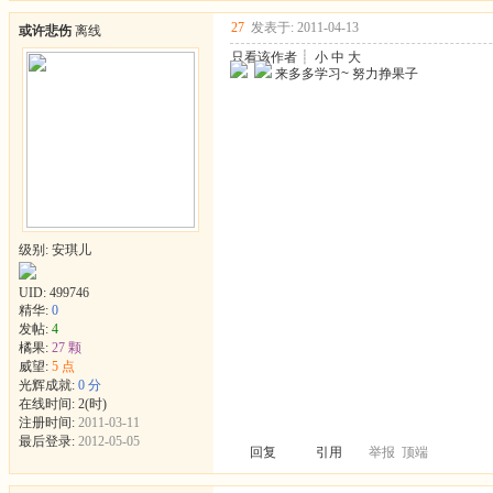
27
发表于: 2011-04-13
或许悲伤
离线
只看该作者
┊
小
中
大
来多多学习~ 努力挣果子
级别: 安琪儿
UID:
499746
精华:
0
发帖:
4
橘果:
27 颗
威望:
5 点
光辉成就:
0 分
在线时间: 2(时)
注册时间:
2011-03-11
最后登录:
2012-05-05
回复
引用
举报
顶端