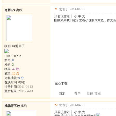
21
发表于: 2011-04-13
肖辉924
离线
只看该作者
┊
小
中
大
刚刚来到我们这个爱看小说的大家庭，作为
级别: 吟游仙子
UID:
531252
精华:
0
发帖:
2
橘果:
42 颗
威望:
10 点
光辉成就:
0 分
在线时间: 0(时)
童心常在
注册时间:
2011-04-13
最后登录:
2011-04-13
回复
引用
举报
顶端
22
发表于: 2011-04-13
残花开不败
离线
只看该作者
┊
小
中
大