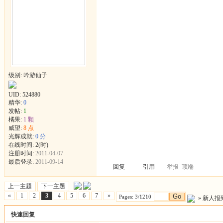
级别: 吟游仙子
UID:
524880
精华:
0
发帖:
1
橘果:
1 颗
威望:
8 点
光辉成就:
0 分
在线时间: 2(时)
注册时间:
2011-04-07
最后登录:
2011-09-14
回复
引用
举报
顶端
上一主题
下一主题
«
1
2
3
4
5
6
7
»
Go
Pages: 3/1210
»
新人报
快速回复