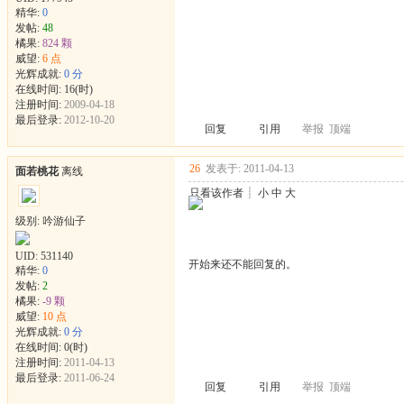
精华:
0
发帖:
48
橘果:
824 颗
威望:
6 点
光辉成就:
0 分
在线时间: 16(时)
注册时间:
2009-04-18
最后登录:
2012-10-20
回复
引用
举报
顶端
26
发表于: 2011-04-13
面若桃花
离线
只看该作者
┊
小
中
大
级别: 吟游仙子
UID:
531140
开始来还不能回复的。
精华:
0
发帖:
2
橘果:
-9 颗
威望:
10 点
光辉成就:
0 分
在线时间: 0(时)
注册时间:
2011-04-13
最后登录:
2011-06-24
回复
引用
举报
顶端