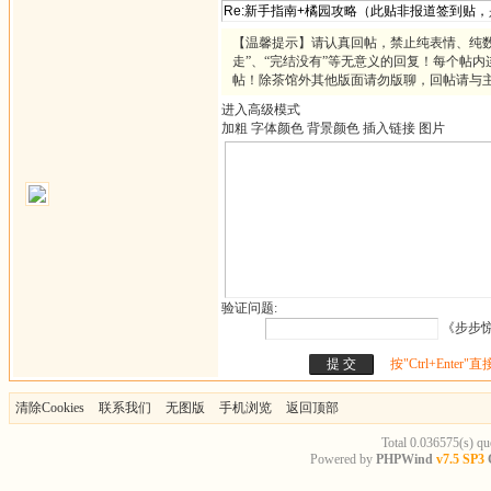
【温馨提示】请认真回帖，禁止纯表情、纯数
走”、“完结没有”等无意义的回复！每个帖内
帖！除茶馆外其他版面请勿版聊，回帖请与
进入高级模式
加粗
字体颜色
背景颜色
插入链接
图片
验证问题:
《步步惊
按"Ctrl+Enter"
清除Cookies
联系我们
无图版
手机浏览
返回顶部
Total 0.036575(s) qu
Powered by
PHPWind
v7.5 SP3