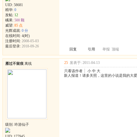
UID:
58681
精华:
0
发帖:
12
橘果:
500 颗
威望:
85 点
光辉成就:
0 分
在线时间: 4(时)
注册时间:
2008-05-03
最后登录:
2018-09-26
回复
引用
举报
顶端
25
发表于: 2011-04-13
雁过不留痕
离线
只看该作者
┊
小
中
大
新人报道！请多关照，这里的小说是我的大
级别: 吟游仙子
UID:
177945