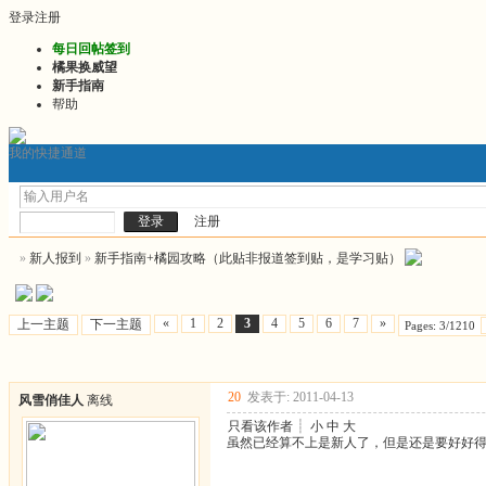
登录
注册
每日回帖签到
橘果换威望
新手指南
帮助
我的快捷通道
门户
发帖询问前必看
2026最新版推文
2026连
论坛
注册
»
新人报到
»
新手指南+橘园攻略（此贴非报道签到贴，是学习贴）
«
1
2
3
4
5
6
7
»
上一主题
下一主题
Pages: 3/1210
20
发表于: 2011-04-13
风雪俏佳人
离线
只看该作者
┊
小
中
大
虽然已经算不上是新人了，但是还是要好好