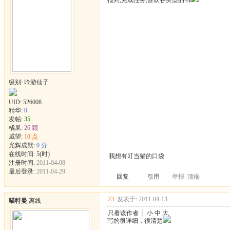
报到,完成任务,喜欢各类型的书
级别: 吟游仙子
UID:
526008
精华:
0
发帖:
35
橘果:
26 颗
威望:
10 点
光辉成就:
0 分
在线时间: 5(时)
我想有叮当猫的口袋
注册时间:
2011-04-08
最后登录:
2011-04-29
回复
引用
举报
顶端
23
发表于: 2011-04-13
喵特曼
离线
只看该作者
┊
小
中
大
写的很详细，很清楚