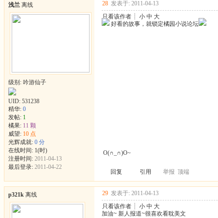
28
发表于: 2011-04-13
浅兰
离线
只看该作者
┊
小
中
大
好看的故事，就锁定橘园小说论坛
级别: 吟游仙子
UID:
531238
精华:
0
发帖:
1
橘果:
11 颗
威望:
10 点
光辉成就:
0 分
在线时间: 1(时)
O(∩_∩)O~
注册时间:
2011-04-13
最后登录:
2011-04-22
回复
引用
举报
顶端
29
发表于: 2011-04-13
p321k
离线
只看该作者
┊
小
中
大
加油~ 新人报道~很喜欢看耽美文