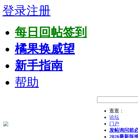
登录
注册
每日回帖签到
橘果换威望
新手指南
帮助
逛逛：
论坛
门户
发帖询问前
2026最新版