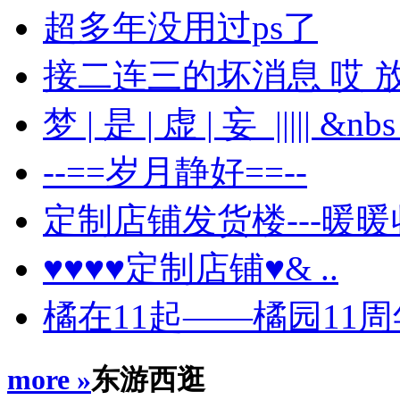
超多年没用过ps了
接二连三的坏消息 哎 
梦 | 是 | 虚 | 妄 ||||| &nbs 
--==岁月静好==--
定制店铺发货楼---暖暖
♥♥♥♥定制店铺♥& ..
橘在11起——橘园11
more »
东游西逛