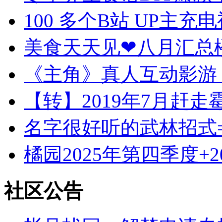
100 多个B站 UP主充电
美食天天见❤八月汇总楼（
《主角》真人互动影游 中
【转】2019年7月赶走霉
名字很好听的武林招式=
橘园2025年第四季度+20
社区公告