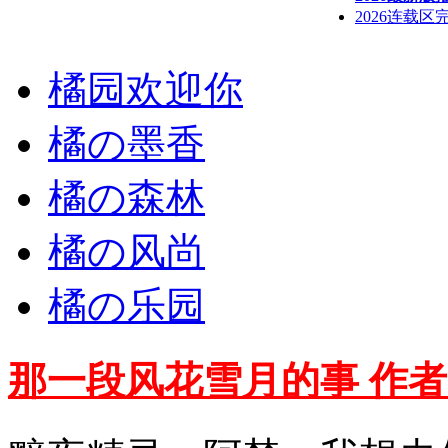
2026连载
橘园欢迎你
橘の墨香
橘の森林
橘の风尚
橘の乐园
那一段风花雪月的事 作