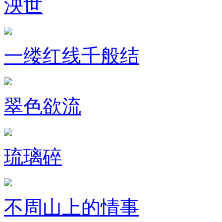
泱世
一缕红线千般结
翠色欲流
琉璃碎
不周山上的情事