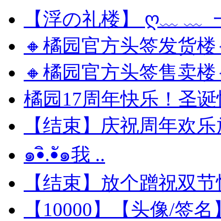
【浮の礼楼】 ღ﹏ ﹏ 一
🔸橘园官方头签发货楼🔸 
🔸橘园官方头签售卖楼🔸 
橘园17周年快乐！圣诞
【结束】庆祝周年欢乐放
๑•ิ.•ั๑我 ..
【结束】放个蹭祝双节
【10000】【头像/签名