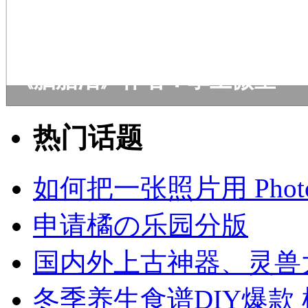
《胭脂泪》作者：掌上微尘
热门话题
如何把一张照片用 Photos
申请橘の乐园分版
国内外上古神器、灵兽
冬季养生食谱DIY爆款 柚