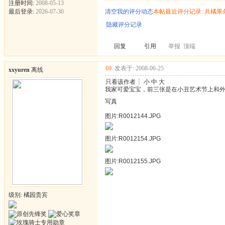
注册时间:
2008-05-13
最后登录:
2026-07-30
清空我的评分动态
本帖最近评分记录: 共橘果
隐藏评分记录
回复
引用
举报
顶端
69
发表于: 2008-06-25
xxyuren
离线
只看该作者
┊
小
中
大
我家可爱宝宝，前三张是在小丑艺术节上和
写真
图片:R0012144.JPG
图片:R0012154.JPG
图片:R0012155.JPG
级别: 橘园贵宾