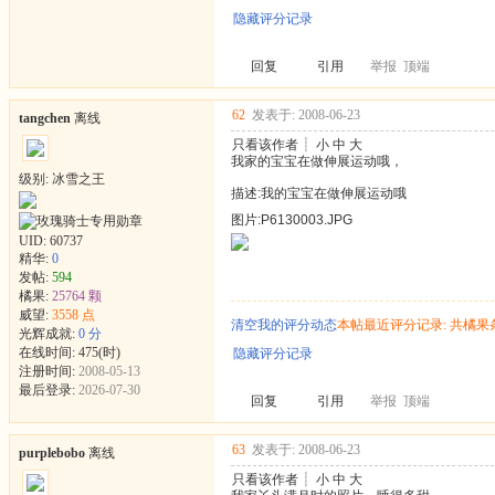
隐藏评分记录
回复
引用
举报
顶端
62
发表于: 2008-06-23
tangchen
离线
只看该作者
┊
小
中
大
我家的宝宝在做伸展运动哦，
级别: 冰雪之王
描述:我的宝宝在做伸展运动哦
图片:P6130003.JPG
UID:
60737
精华:
0
发帖:
594
橘果:
25764 颗
威望:
3558 点
清空我的评分动态
本帖最近评分记录: 共橘果
光辉成就:
0 分
在线时间: 475(时)
隐藏评分记录
注册时间:
2008-05-13
最后登录:
2026-07-30
回复
引用
举报
顶端
63
发表于: 2008-06-23
purplebobo
离线
只看该作者
┊
小
中
大