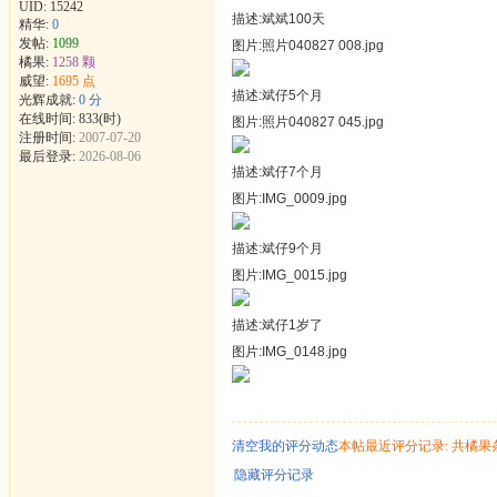
UID:
15242
描述:斌斌100天
精华:
0
发帖:
1099
图片:照片040827 008.jpg
橘果:
1258 颗
威望:
1695 点
描述:斌仔5个月
光辉成就:
0 分
在线时间: 833(时)
图片:照片040827 045.jpg
注册时间:
2007-07-20
最后登录:
2026-08-06
描述:斌仔7个月
图片:IMG_0009.jpg
描述:斌仔9个月
图片:IMG_0015.jpg
描述:斌仔1岁了
图片:IMG_0148.jpg
清空我的评分动态
本帖最近评分记录: 共橘果
隐藏评分记录