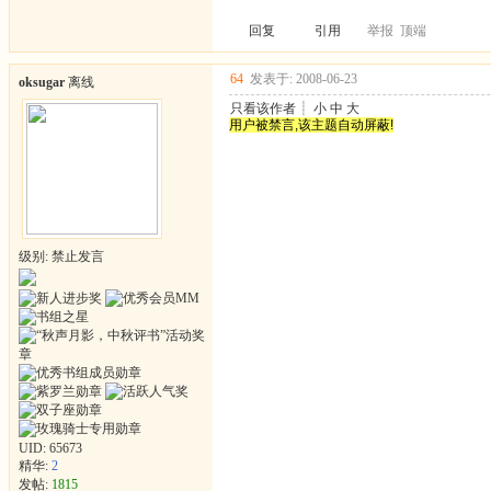
回复
引用
举报
顶端
64
发表于: 2008-06-23
oksugar
离线
只看该作者
┊
小
中
大
用户被禁言,该主题自动屏蔽!
级别: 禁止发言
UID:
65673
精华:
2
发帖:
1815