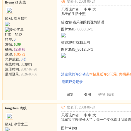
66
发表于: 2008-06-24
lfyuny73
离线
只看该作者
┊
小
中
大
儿子的生活小照
级别: 皓月祭司
描述:熊猫弟弟跟我说悄悄话
图片:IMG_8603.JPG
UID:
15242
精华:
0
描述:别打扰我上网
发帖:
1099
橘果:
1258 颗
图片:IMG_8612.JPG
威望:
1695 点
光辉成就:
0 分
在线时间: 833(时)
注册时间:
2007-07-20
最后登录:
2026-08-06
清空我的评分动态
本帖最近评分记录: 共橘果
隐藏评分记录
回复
引用
举报
顶端
67
发表于: 2008-06-24
tangchen
离线
只看该作者
┊
小
中
大
我家宝宝慢慢长大了，每一个变化都让我欣
级别: 冰雪之王
图片:4.jpg