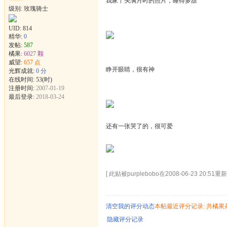
我家丫头满月时的照片，睡得多甜
级别: 玫瑰骑士
UID:
814
精华:
0
发帖:
587
橘果:
6027 颗
威望:
657 点
睁开眼睛，很有神
光辉成就:
0 分
在线时间: 53(时)
注册时间:
2007-01-19
最后登录:
2018-03-24
还有一张哭了的，很可爱
[ 此贴被purplebobo在2008-06-23 20:51重
清空我的评分动态
本帖最近评分记录: 共橘果
隐藏评分记录