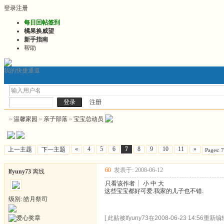
登录
注册
每日回帖签到
橘果换威望
新手指南
帮助
我的快捷通道
门户
发帖询问前必看
2026最新版推文
2026连
论坛
注册
»
温馨家园
»
亲子部落
»
宝宝总动员
«
4
5
6
7
8
9
10
11
»
上一主题
下一主题
Pages: 
60
发表于: 2008-06-12
lfyuny73
离线
只看该作者
┊
小
中
大
这些宝宝都好可爱.我家的儿子也不错.
级别: 皓月祭司
[ 此贴被lfyuny73在2008-06-23 14:56重新编辑