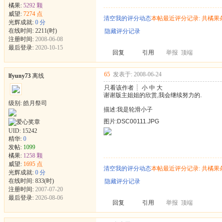
橘果:
5292 颗
威望:
7274 点
清空我的评分动态
本帖最近评分记录: 共橘果
光辉成就:
0 分
在线时间: 2211(时)
隐藏评分记录
注册时间:
2008-06-08
最后登录:
2020-10-15
回复
引用
举报
顶端
65
发表于: 2008-06-24
lfyuny73
离线
只看该作者
┊
小
中
大
谢谢版主姐姐的欣赏,我会继续努力的.
级别: 皓月祭司
描述:我是轮滑小子
图片:DSC00111.JPG
UID:
15242
精华:
0
发帖:
1099
橘果:
1258 颗
威望:
1695 点
清空我的评分动态
本帖最近评分记录: 共橘果
光辉成就:
0 分
在线时间: 833(时)
隐藏评分记录
注册时间:
2007-07-20
最后登录:
2026-08-06
回复
引用
举报
顶端