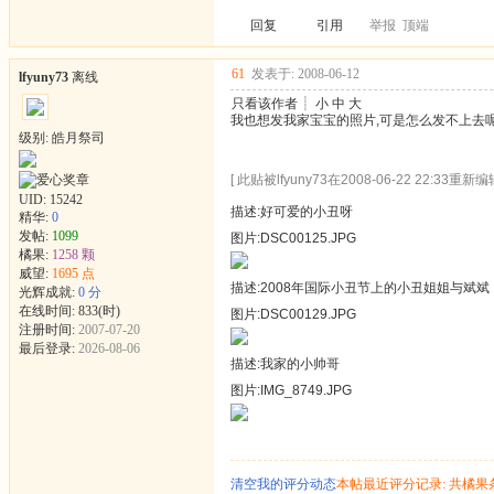
回复
引用
举报
顶端
61
发表于: 2008-06-12
lfyuny73
离线
只看该作者
┊
小
中
大
我也想发我家宝宝的照片,可是怎么发不上去呢
级别: 皓月祭司
[ 此贴被lfyuny73在2008-06-22 22:33重新编辑
UID:
15242
描述:好可爱的小丑呀
精华:
0
发帖:
1099
图片:DSC00125.JPG
橘果:
1258 颗
威望:
1695 点
描述:2008年国际小丑节上的小丑姐姐与斌斌
光辉成就:
0 分
在线时间: 833(时)
图片:DSC00129.JPG
注册时间:
2007-07-20
最后登录:
2026-08-06
描述:我家的小帅哥
图片:IMG_8749.JPG
清空我的评分动态
本帖最近评分记录: 共橘果