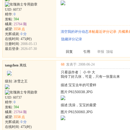
UID:
60737
精华:
0
发帖:
594
橘果:
25764 颗
威望:
3558 点
清空我的评分动态
本帖最近评分记录: 共橘果
光辉成就:
0 分
在线时间: 475(时)
隐藏评分记录
注册时间:
2008-05-13
最后登录:
2026-07-30
回复
引用
举报
顶端
68
发表于: 2008-06-24
tangchen
离线
只看该作者
┊
小
中
大
我传了好几张，可是，只有一张显出来
级别: 冰雪之王
描述:宝宝去年的可爱样
图片:P6150038.JPG
UID:
60737
精华:
0
描述:洗澡，宝宝的最爱
发帖:
594
橘果:
25764 颗
图片:P6150060.JPG
威望:
3558 点
光辉成就:
0 分
在线时间: 475(时)