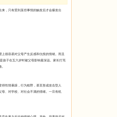
出来，只有受到某些事情的触发后才会爆发出
上很容易对父母产生反感和仇恨的情绪。而且
别是孩子在五六岁时被父母影响最深远。家长打骂
格。
得性情暴躁，行为粗野，甚至形成攻击型人
父母、对学校、对社会不满的情绪。一旦有机
产生暴力反抗的情绪心理。另外，培养孩子对