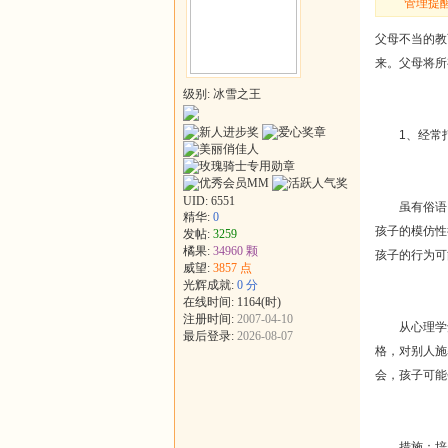
管理提醒
父母不当的教
来。父母将所
级别: 冰雪之王
1、经常打
UID:
6551
虽有俗语：
精华:
0
孩子的模仿性
发帖:
3259
橘果:
34960 颗
孩子的行为可
威望:
3857 点
光辉成就:
0 分
在线时间: 1164(时)
注册时间:
2007-04-10
从心理学角
最后登录:
2026-08-07
格，对别人施
会，孩子可能
措施：培养