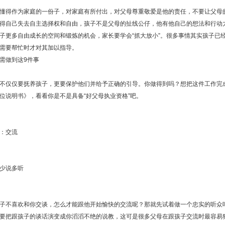
得作为家庭的一份子，对家庭有所付出，对父母尊重敬爱是他的责任，不要让父母的
得自己失去自主选择权和自由，孩子不是父母的扯线公仔，他有他自己的想法和行动
子更多自由成长的空间和锻炼的机会，家长要学会“抓大放小”。很多事情其实孩子已
需要帮忙时才对其加以指导。
需做到这9件事
不仅仅要抚养孩子，更要保护他们并给予正确的引导。你做得到吗？想把这件工作完
位说明书》，看看你是不是具备“好父母执业资格”吧。
：交流
少说多听
子不喜欢和你交谈，怎么才能跟他开始愉快的交流呢？那就先试着做一个忠实的听众
要把跟孩子的谈话演变成你滔滔不绝的说教，这可是很多父母在跟孩子交流时最容易