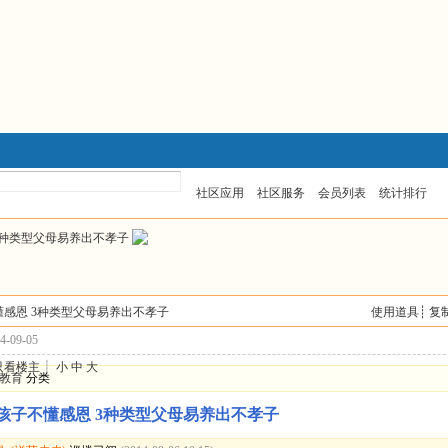
026最新版推文
2026连载区完结文推荐
社区应用
社区服务
会员列表
统计排行
3种类型父母易养出不孝子
不懂感恩 3种类型父母易养出不孝子
使用道具
┊
复
-09-05
只看楼主
┊
小
中
大
教育
分类
的孩子不懂感恩 3种类型父母易养出不孝子