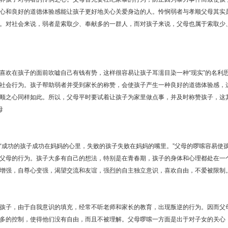
心和良好的道德体验感能让孩子更好地关心关爱身边的人。怜悯弱者与孝顺父母其实
。对社会来说，弱者是索取少、奉献多的一群人，而对孩子来说，父母也属于索取少
在孩子的面前吹嘘自己有钱有势，这样很容易让孩子耳濡目染一种“现实”的名利
社会行为。孩子帮助弱者并受到家长的称赞，会使孩子产生一种良好的道德体验感，
顺之心同样如此。所以，父母平时要试着让孩子为家里做点事，并及时称赞孩子，这
母
功的孩子成功在妈妈的心里，失败的孩子失败在妈妈的嘴里。”父母的啰嗦容易使
父母的行为。孩子大多有自己的想法，特别是在青春期，孩子的身体和心理都处在一
增强，自尊心变强，渴望交流和友谊，强烈的自主独立意识，喜欢自由，不爱被限制
子，由于自我意识的填充，经常不听老师和家长的教育，出现叛逆的行为。因而父母
多的控制，使得他们没有自由，而且不被理解。父母啰嗦一方面是出于对子女的关心