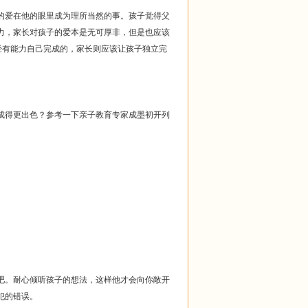
爱在他的眼里成为理所当然的事。孩子觉得父
力，家长对孩子的爱本是无可厚非，但是也应该
经有能力自己完成的，家长则应该让孩子独立完
成得更出色？参考一下亲子教育专家成墨初开列
吧。耐心倾听孩子的想法，这样他才会向你敞开
犯的错误。