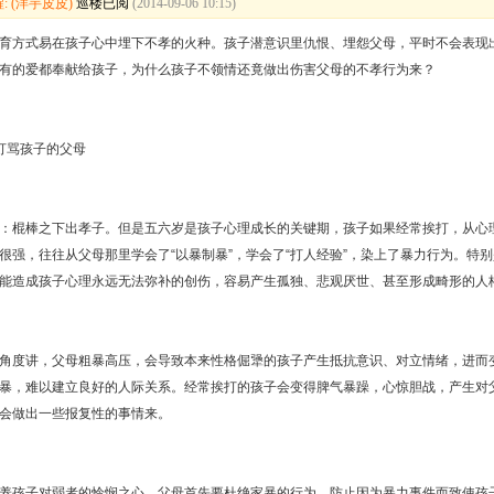
: (洋芋皮皮)
巡楼已阅
(2014-09-06 10:15)
育方式易在孩子心中埋下不孝的火种。孩子潜意识里仇恨、埋怨父母，平时不会表现
有的爱都奉献给孩子，为什么孩子不领情还竟做出伤害父母的不孝行为来？
骂孩子的父母
棍棒之下出孝子。但是五六岁是孩子心理成长的关键期，孩子如果经常挨打，从心理
很强，往往从父母那里学会了“以暴制暴”，学会了“打人经验”，染上了暴力行为。特
能造成孩子心理永远无法弥补的创伤，容易产生孤独、悲观厌世、甚至形成畸形的人
度讲，父母粗暴高压，会导致本来性格倔犟的孩子产生抵抗意识、对立情绪，进而变
暴，难以建立良好的人际关系。经常挨打的孩子会变得脾气暴躁，心惊胆战，产生对
会做出一些报复性的事情来。
孩子对弱者的怜悯之心。父母首先要杜绝家暴的行为，防止因为暴力事件而致使孩子