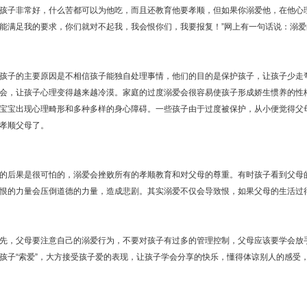
子非常好，什么苦都可以为他吃，而且还教育他要孝顺，但如果你溺爱他，在他心理
能满足我的要求，你们就对不起我，我会恨你们，我要报复！”网上有一句话说：溺
子的主要原因是不相信孩子能独自处理事情，他们的目的是保护孩子，让孩子少走弯
会，让孩子心理变得越来越冷漠。家庭的过度溺爱会很容易使孩子形成娇生惯养的性
宝宝出现心理畸形和多种多样的身心障碍。一些孩子由于过度被保护，从小便觉得父
孝顺父母了。
后果是很可怕的，溺爱会挫败所有的孝顺教育和对父母的尊重。有时孩子看到父母的
恨的力量会压倒道德的力量，造成悲剧。其实溺爱不仅会导致恨，如果父母的生活过
，父母要注意自己的溺爱行为，不要对孩子有过多的管理控制，父母应该要学会放手
孩子“索爱”，大方接受孩子爱的表现，让孩子学会分享的快乐，懂得体谅别人的感受