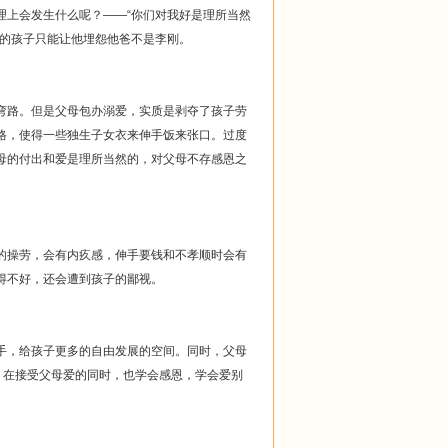
上会发生什么呢？——“你们对我好是理所当然
爱的孩子只能让他埋怨他爸不是李刚。
路。但是父母包办溺爱，实质是剥夺了孩子劳
格，使得一些独生子女衣来伸手饭来张口。过度
母的付出和爱是理所当然的，对父母不存感恩之
操劳，会有内疚感，伸手要钱和不孝顺时会有
得不好，还会遭到孩子的鄙视。
，给孩子更多的自由发展的空间。同时，父母
，在接受父母爱的同时，也学会感恩，学会爱别