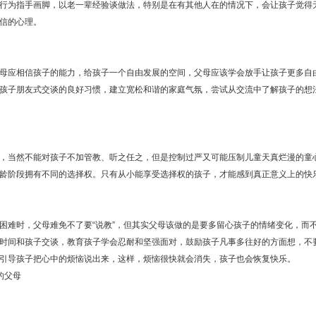
行为指手画脚，以老一辈经验谈做法，特别是在有其他人在的情况下，会让孩子觉得
信的心理。
应相信孩子的能力，给孩子一个自由发展的空间，父母应该学会放手让孩子更多自由
孩子朋友式交谈的良好习惯，建立宽松和谐的家庭气氛，尝试从交流中了解孩子的想
当然不能对孩子不加管教、听之任之，但是控制过严又可能压制儿童天真烂漫的童心
龄阶段拥有不同的选择权。只有从小能享受选择权的孩子，才能感到真正意义上的快
时，父母难免不了要“说教”，但其实父母该做的是要多留心孩子的情绪变化，而
时间和孩子交谈，教育孩子学会忍耐和坚强面对，鼓励孩子凡事多往好的方面想，不
引导孩子把心中的烦恼说出来，这样，烦恼很快就会消失，孩子也会恢复快乐。
的父母