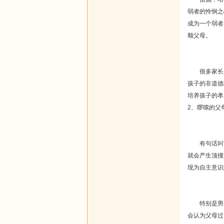
弱者的怜悯之
成为一个弱者
顺父母。
很多家长喜欢
孩子的非道德
培养孩子的孝
2、啰嗦的父
有句话叫“成
就会产生顶撞
现为自主意识
特别是男孩
会认为父母过