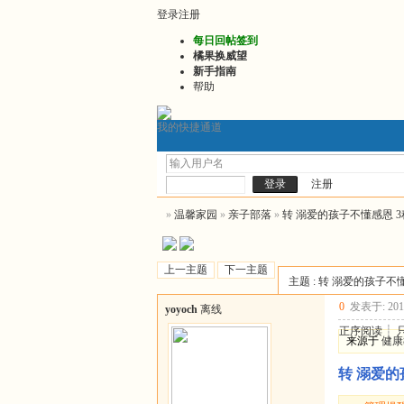
登录
注册
每日回帖签到
橘果换威望
新手指南
帮助
我的快捷通道
门户
发帖询问前必看
2
论坛
注册
»
温馨家园
»
亲子部落
»
转 溺爱的孩子不懂感恩 
上一主题
下一主题
主题 : 转 溺爱的孩子
0
发表于: 2014
yoyoch
离线
正序阅读
┊
来源于
健康
转 溺爱