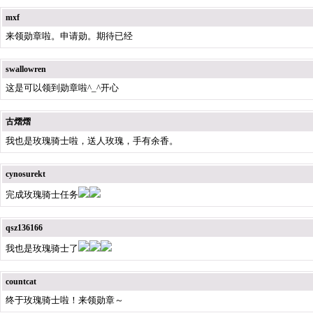
mxf
来领勋章啦。申请勋。期待已经
swallowren
这是可以领到勋章啦^_^开心
古熠熠
我也是玫瑰骑士啦，送人玫瑰，手有余香。
cynosurekt
完成玫瑰骑士任务
qsz136166
我也是玫瑰骑士了
countcat
终于玫瑰骑士啦！来领勋章～