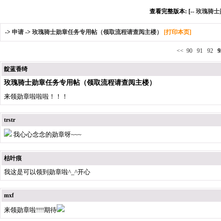
查看完整版本: [--
玫瑰骑士
->
申请
->
玫瑰骑士勋章任务专用帖（领取流程请查阅主楼）
[打印本页]
<<
90
91
92
9
靛蓝香绮
玫瑰骑士勋章任务专用帖（领取流程请查阅主楼）
来领勋章啦啦啦！！！
trstr
我心心念念的勋章呀~~~
枯叶痕
我这是可以领到勋章啦^_^开心
mxf
来领勋章啦!!!!期待