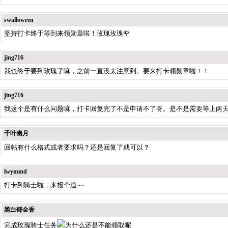
swallowren
坚持打卡终于等到来领勋章啦！玫瑰玫瑰🌹
jing716
我也终于要到玫瑰了嘛，之前一直没太注意到。要来打卡领勋章啦！！
jing716
我这个是有什么问题嘛，打卡回复完了不是申请不了呀。是不是需要等上两
千叶幽月
回帖有什么格式或者要求吗？还是回复了就可以？
lwymmd
打卡到骑士啦，来报个道~~
黑白郁金香
完成玫瑰骑士任务
为什么还是不能领取呢