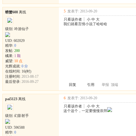
5
发表于: 2013-09-20
螃蟹608
离线
只看该作者
┊
小
中
大
我们就看言情小说了哈哈哈
级别: 吟游仙子
UID:
602029
精华:
0
发帖:
200
橘果:
1 颗
威望:
10 点
光辉成就:
0 分
在线时间: 16(时)
注册时间:
2013-08-17
最后登录:
2016-09-27
回复
引用
举报
顶端
6
发表于: 2013-09-20
pai5123
离线
只看该作者
┊
小
中
大
这个这个，一定要慢慢崇拜
级别: 幻影射手
UID:
596588
精华:
0