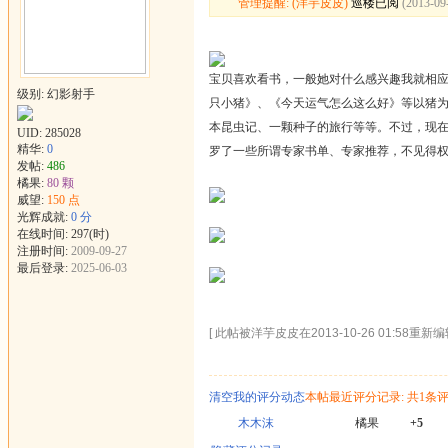
管理提醒: (洋芋皮皮)
巡楼已阅
(2013-09
宝贝喜欢看书，一般她对什么感兴趣我就相
级别: 幻影射手
只小猪》、《今天运气怎么这么好》等以猪
本昆虫记、一颗种子的旅行等等。不过，现
UID:
285028
精华:
0
罗了一些所谓专家书单、专家推荐，不见得
发帖:
486
橘果:
80 颗
威望:
150 点
光辉成就:
0 分
在线时间: 297(时)
注册时间:
2009-09-27
最后登录:
2025-06-03
[ 此帖被洋芋皮皮在2013-10-26 01:58重新编辑
清空我的评分动态
本帖最近评分记录: 共1条
木木沫
橘果
+5