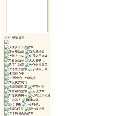
级别: 橘园贵宾