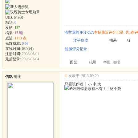
UID:
64860
精华:
0
发帖:
137
清空我的评分动态
本帖最近评分记录: 共1条
橘果:
15 颗
威望:
1113 点
洋芋皮皮
橘果
+2
光辉成就:
0 分
在线时间: 634(时)
隐藏评分记录
注册时间:
2008-06-01
最后登录:
2026-03-04
回复
引用
举报
顶端
4
发表于: 2013-09-20
信飖
离线
只看该作者
┊
小
中
大
哈利波特必读有木有！！这个赞