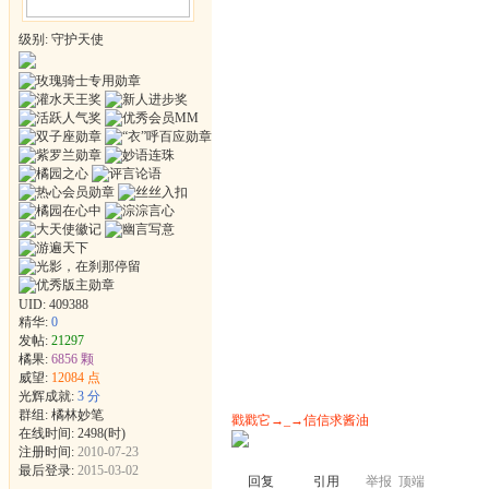
级别: 守护天使
UID:
409388
精华:
0
发帖:
21297
橘果:
6856 颗
威望:
12084 点
光辉成就:
3 分
群组:
橘林妙笔
戳戳它→_→信信求酱油
在线时间: 2498(时)
注册时间:
2010-07-23
最后登录:
2015-03-02
回复
引用
举报
顶端