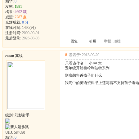
精华:
0
发帖:
1981
橘果:
4602 颗
威望:
2287 点
光辉成就:
0 分
在线时间: 1495(时)
注册时间:
2009-09-01
最后登录:
2026-08-03
回复
引用
举报
顶端
8
发表于: 2013-09-20
cason
离线
只看该作者
┊
小
中
大
五年级开始看哈利波特系列
到底想告诉孩子们什么
我高中的英语资料书上还写着不支持孩子看哈
级别: 幻影射手
UID:
584090
精华:
0