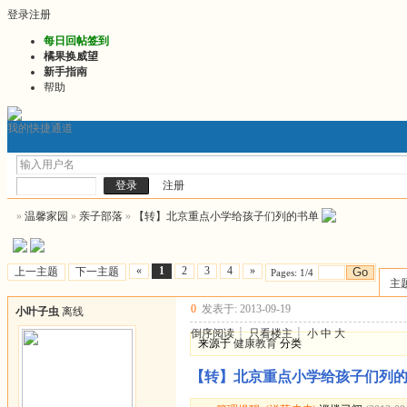
登录
注册
每日回帖签到
橘果换威望
新手指南
帮助
我的快捷通道
门户
发帖询问前必看
2026最新版推文
2026连
论坛
注册
»
温馨家园
»
亲子部落
»
【转】北京重点小学给孩子们列的书单
«
1
2
3
4
»
上一主题
下一主题
Go
Pages: 1/4
主
0
发表于: 2013-09-19
小叶子虫
离线
倒序阅读
┊
只看楼主
┊
小
中
大
来源于
健康教育
分类
【转】北京重点小学给孩子们列