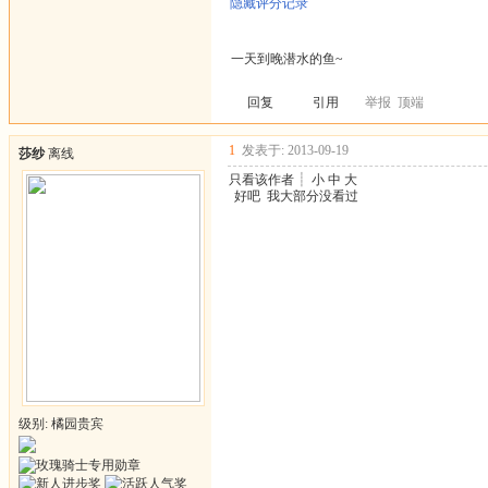
隐藏评分记录
一天到晚潜水的鱼~
回复
引用
举报
顶端
1
发表于: 2013-09-19
莎纱
离线
只看该作者
┊
小
中
大
好吧 我大部分没看过
级别: 橘园贵宾