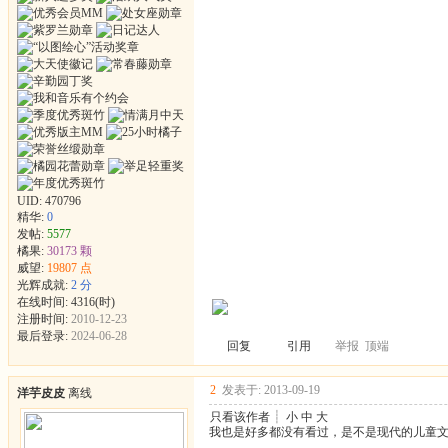
UID:
470796
精华:
0
发帖:
5577
橘果:
30173 颗
威望:
19807 点
光辉成就:
2 分
在线时间: 4316(时)
注册时间:
2010-12-23
最后登录:
2024-06-28
回复
引用
举报
顶端
2
发表于: 2013-09-19
洋芋皮皮
离线
只看该作者
┊
小
中
大
我也是好多都没有看过，是不是现代的儿童