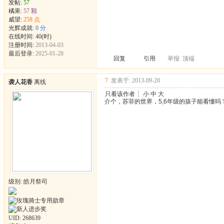
发帖:
57
橘果:
57 颗
威望:
258 点
光辉成就:
0 分
在线时间: 40(时)
注册时间:
2013-04-03
最后登录:
2025-01-28
回复
引用
举报
顶端
7
发表于: 2013-09-20
袭人花香
离线
只看该作者
┊
小
中
大
介个，苏菲的世界，5,6年级的孩子能看懂
级别: 皓月祭司
UID:
268639