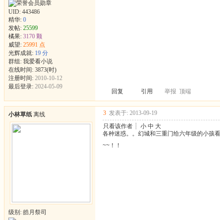
UID:
443486
精华:
0
发帖:
25599
橘果:
3170 颗
威望:
25991 点
光辉成就:
19 分
群组:
我爱看小说
在线时间: 3873(时)
注册时间:
2010-10-12
最后登录:
2024-05-09
回复
引用
举报
顶端
3
发表于: 2013-09-19
小林草纸
离线
只看该作者
┊
小
中
大
各种迷惑。。幻城和三重门给六年级的小孩
~~！！
级别: 皓月祭司