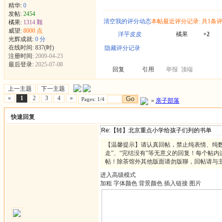
精华:
0
发帖:
2454
清空我的评分动态
本帖最近评分记录: 共1条
橘果:
1314 颗
威望:
8000 点
洋芋皮皮
橘果
+2
光辉成就:
0 分
在线时间: 837(时)
隐藏评分记录
注册时间:
2009-04-23
最后登录:
2025-07-08
回复
引用
举报
顶端
上一主题
下一主题
«
1
2
3
4
»
Go
Pages: 1/4
»
亲子部落
快速回复
【温馨提示】请认真回帖，禁止纯表情、纯数
走”、“完结没有”等无意义的回复！每个帖内
帖！除茶馆外其他版面请勿版聊，回帖请与
进入高级模式
加粗
字体颜色
背景颜色
插入链接
图片