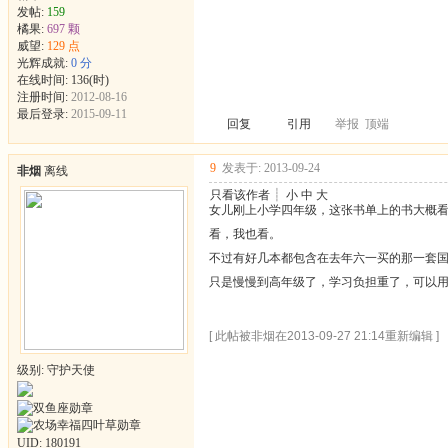
发帖:
159
橘果:
697 颗
威望:
129 点
光辉成就:
0 分
在线时间: 136(时)
注册时间:
2012-08-16
最后登录:
2015-09-11
回复
引用
举报
顶端
9
发表于: 2013-09-24
非烟
离线
只看该作者
┊
小
中
大
女儿刚上小学四年级，这张书单上的书大概
看，我也看。
不过有好几本都包含在去年六一买的那一套国
只是慢慢到高年级了，学习负担重了，可以
[ 此帖被非烟在2013-09-27 21:14重新编辑 ]
级别: 守护天使
UID:
180191